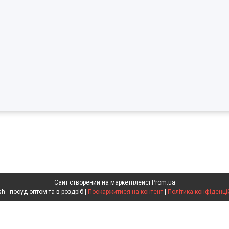
Сайт створений на маркетплейсі
Prom.ua
Voldish - посуд оптом та в роздріб |
Поскаржитися на контент
|
Політика конфіденці