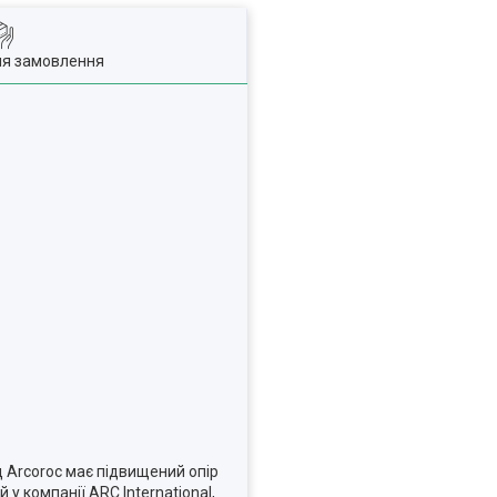
ля замовлення
д Arcoroc має підвищений опір
у компанії ARC International,