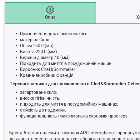
Опис
Х
Призначення для шампанського
матеріал Скло
Об'єм 160.0 (мл)
Висота 220.0 (мм)
Верхній діаметр 40 (мм)
Підходить для миття в посудомийній машині.
Виробник Chef&Sommelier
Країна-виробник Франція
Переваги келихів для шампанського Chef&Sommelier Celes
загартоване скло;
висока гігієнічність;
підходить для миття в посудомийних машинах;
стійкість до подряпин;
функціональність і максимальна економія простору
Бренд Arcoroc належить компанії ARC International і пропонує 
до ударів, перепадів температур і зберігає тепло довше, ніж з