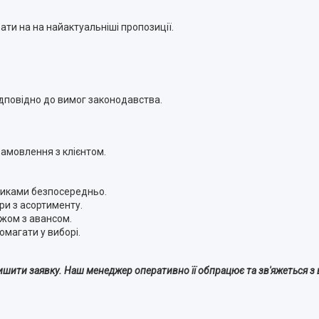
ти на на найактуальніші пропозиції.
ідповідно до вимог законодавства.
амовлення з клієнтом.
никами безпосередньо.
ри з асортименту.
іжом з авансом.
омагати у виборі.
ишити заявку. Наш менеджер оперативно її обпрацює та зв'яжеться з 