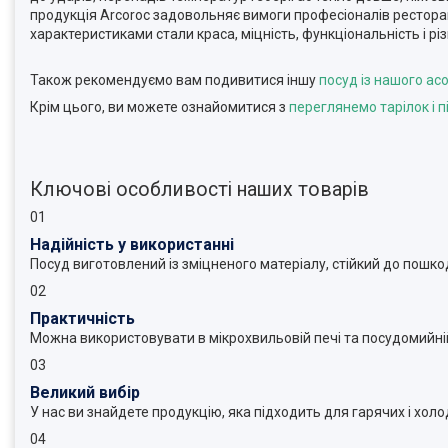
продукція Arcoroc задовольняє вимоги професіоналів рестора
характеристиками стали краса, міцність, функціональність і різ
Також рекомендуємо вам подивитися іншу
посуд із нашого ас
Крім цього, ви можете ознайомитися з
переглянемо тарілок і п
Ключові особливості наших товарів
01
Надійність у використанні
Посуд виготовлений із зміцненого матеріалу, стійкий до пошк
02
Практичність
Можна використовувати в мікрохвильовій печі та посудомийні
03
Великий вибір
У нас ви знайдете продукцію, яка підходить для гарячих і холо
04