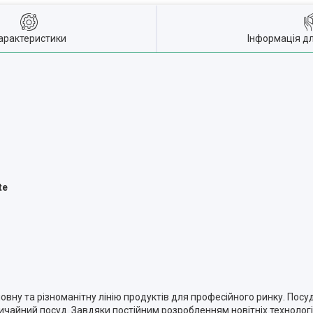
арактеристики
Інформація д
te
повну та різноманітну лінію продуктів для професійного ринку. Посу
вичайний посуд. Завдяки постійним розробленням новітніх технологій 