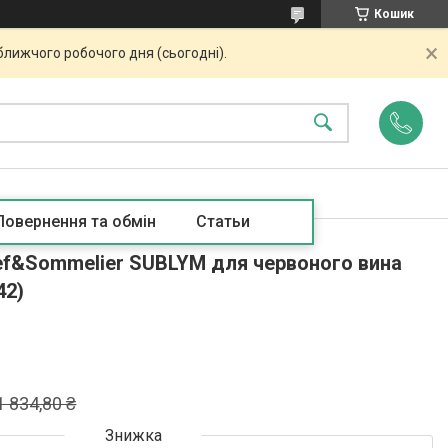
Кошик
ближчого робочого дня (сьогодні).
Повернення та обмін
Статьи
hef&Sommelier SUBLYM для червоного вина
42)
1 834,80 ₴