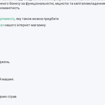
нного бізнесу за функціональністю, міцністю та капіталовкладення
номанітність.
ортименту
, яку також можна придбати.
іал
нашого інтернет-магазину.
оджень.
й машині.
дних страв.