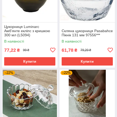
Цукорниця Luminarc
Амб'янте екліпс з кришкою
Скляна цукорниця Pasabahce
300 мл (L5094)
Пікнік 131 мм 97556***
В наявності
В наявності
77,22
61,78
₴
₴
99 ₴
79,20 ₴
Купити
Купити
–22%
–22%