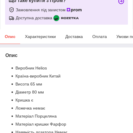
Що таке купити з Пром?
Замовлення під захистом
Доступна доставка
Опис
Характеристики
Доставка
Оплата
Умови п
Опис
Виробник Helios
Країна-виробник Китай
Висота 65 мм
Діаметр 80 мм
Кришка є
Ложечка немає
Матеріал Порцеляна
Матеріал кришки Фарфор
Наявність дозатора Немає