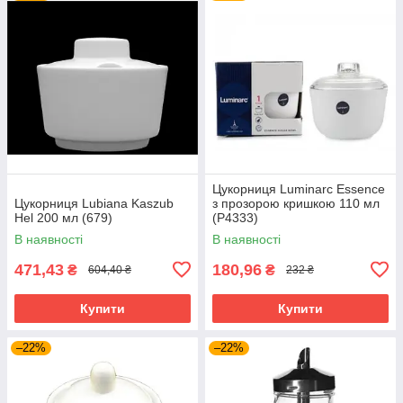
Цукорниця Luminarc Essence
Цукорниця Lubiana Kaszub
з прозорою кришкою 110 мл
Hel 200 мл (679)
(P4333)
В наявності
В наявності
471,43
180,96
₴
₴
604,40 ₴
232 ₴
Купити
Купити
–22%
–22%