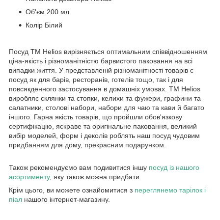
Об'єм 200 мл
Колір Білий
Посуд TM Helios вирізняється оптимальним співвідношенням
ціна-якість і різноманітністю барвистого паковання на всі
випадки життя. У представленій різноманітності товарів є
посуд як для барів, ресторанів, готелів тощо, так і для
повсякденного застосування в домашніх умовах. TM Helios
виробляє склянки та стопки, келихи та фужери, графини та
салатники, столові набори, набори для чаю та кави й багато
іншого. Гарна якість товарів, що пройшли обов'язкову
сертифікацію, яскраве та оригінальне паковання, великий
вибір моделей, форм і деколів роблять наш посуд чудовим
придбанням для дому, прекрасним подарунком.
Також рекомендуємо вам подивитися іншу
посуд із нашого
асортименту
, яку також можна придбати.
Крім цього, ви можете ознайомитися з
переглянемо тарілок і
піал
нашого інтернет-магазину.