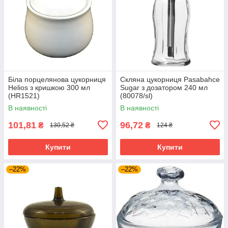
Біла порцелянова цукорниця
Скляна цукорниця Pasabahce
Helios з кришкою 300 мл
Sugar з дозатором 240 мл
(HR1521)
(80078/sl)
В наявності
В наявності
101,81
96,72
₴
₴
130,52 ₴
124 ₴
Купити
Купити
–22%
–22%