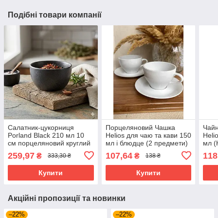
Подібні товари компанії
Салатник-цукорниця
Порцеляновий Чашка
Чайн
Porland Black 210 мл 10
Helios для чаю та кави 150
Heli
см порцеляновий круглий
мл і блюдце (2 предмети)
мл (
чорний 382125/Bl
(HR1304)
259,97
107,64
118
₴
₴
333,30 ₴
138 ₴
Купити
Купити
Акційні пропозиції та новинки
–22%
–22%