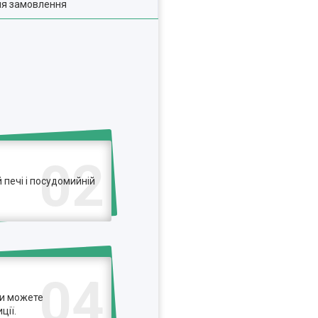
ля замовлення
02
печі і посудомийній
04
ви можете
ції.