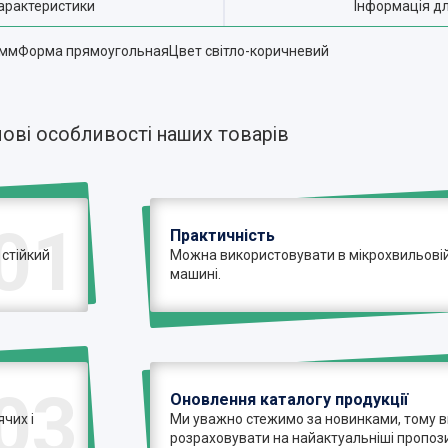
арактеристики
Інформація д
ммФорма прямоугольнаяЦвет світло-коричневий
ові особливості наших товарів
01
Практичність
 стійкий
Можна використовувати в мікрохвильовій 
машині.
03
Оновлення каталогу продукції
чих і
Ми уважно стежимо за новинками, тому 
розраховувати на найактуальніші пропози