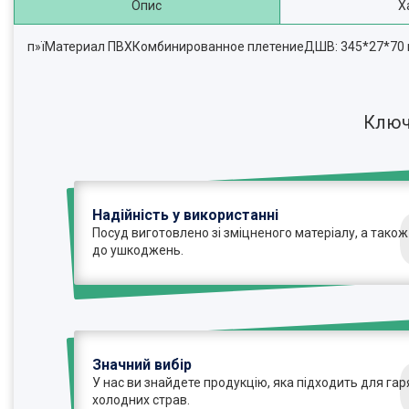
Опис
Х
п»їМатериал ПВХКомбинированное плетениеДШВ: 345*27*70 
Ключ
Надійність у використанні
Посуд виготовлено зі зміцненого матеріалу, а також
до ушкоджень.
Значний вибір
У нас ви знайдете продукцію, яка підходить для гаря
холодних страв.