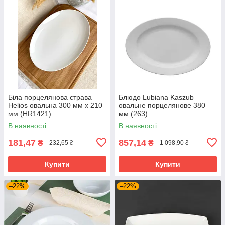
Біла порцелянова страва
Блюдо Lubiana Kaszub
Helios овальна 300 мм х 210
овальне порцелянове 380
мм (HR1421)
мм (263)
В наявності
В наявності
181,47
857,14
₴
₴
232,65 ₴
1 098,90 ₴
Купити
Купити
–22%
–22%