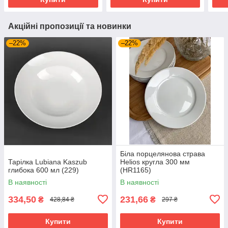
Акційні пропозиції та новинки
–22%
–22%
Біла порцелянова страва
Тарілка Lubiana Kaszub
Helios кругла 300 мм
глибока 600 мл (229)
(HR1165)
В наявності
В наявності
334,50
231,66
₴
₴
428,84 ₴
297 ₴
Купити
Купити