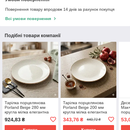
Повернення товару впродовж 14 днів за рахунок покупця
Всі умови повернення
Подібні товари компанії
Тарілка порцелянова
Тарілка порцелянова
Десе
Porland Beige 280 мм
Porland Beige 200 мм
Мак
кругла мілка елегантна
кругла мілка елегантна
порц
посудина для
посудина для десертів та
посу
924,83
343,76
53,
₴
₴
440,72 ₴
сервірування 187628/B-6
закусок 187620/B-6
(435
Купити
Купити