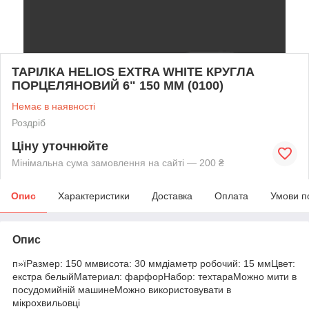
ТАРІЛКА HELIOS EXTRA WHITE КРУГЛА
ПОРЦЕЛЯНОВИЙ 6" 150 ММ (0100)
Немає в наявності
Роздріб
Ціну уточнюйте
Мінімальна сума замовлення на сайті — 200 ₴
Опис
Характеристики
Доставка
Оплата
Умови п
Опис
п»їРазмер: 150 ммвисота: 30 ммдіаметр робочий: 15 ммЦвет:
екстра белыйМатериал: фарфорНабор: техтараМожно мити в
посудомийній машинеМожно використовувати в
мікрохвильовці