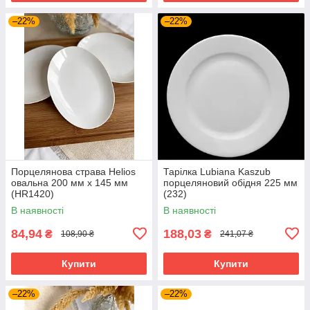
–22%
–22%
Порцелянова страва Helios
Тарілка Lubiana Kaszub
овальна 200 мм х 145 мм
порцеляновий обідня 225 мм
(HR1420)
(232)
В наявності
В наявності
84,94
188,03
₴
₴
108,90 ₴
241,07 ₴
Купити
Купити
–22%
–22%