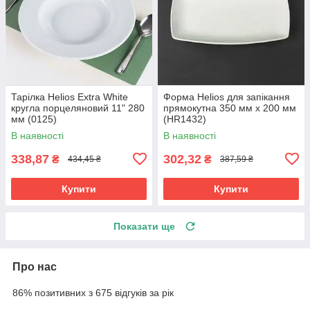
Тарілка Helios Extra White
Форма Helios для запікання
кругла порцеляновий 11" 280
прямокутна 350 мм х 200 мм
мм (0125)
(HR1432)
В наявності
В наявності
338,87
302,32
₴
₴
434,45 ₴
387,59 ₴
Купити
Купити
Показати ще
Про нас
86% позитивних з 675 відгуків за рік